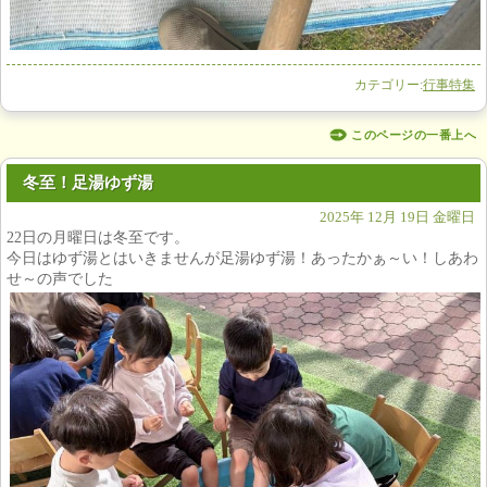
カテゴリー:
行事特集
このページの一番上へ
冬至！足湯ゆず湯
2025年 12月 19日 金曜日
22日の月曜日は冬至です。
今日はゆず湯とはいきませんが足湯ゆ
ず湯！あったかぁ～い！しあわ
せ～の声でした