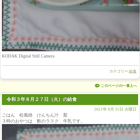
KODAK Digital Still Camera
カテゴリー:
給食
このページの一番上へ
令和３年８月２７日（火）の給食
2021年 8月 31日 火曜日
ごはん 松風焼 けんちん汁 梨
３時のおやつは 麩のラスク 牛乳です。