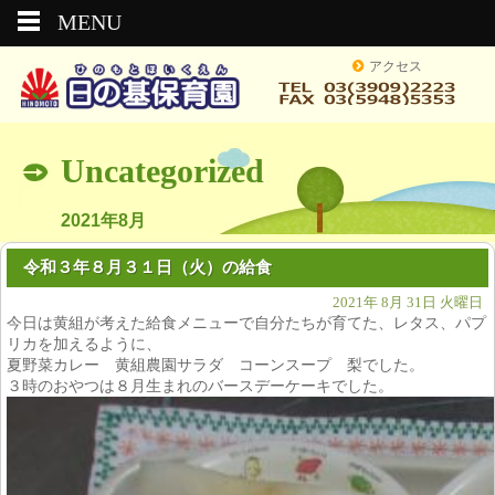
MENU
アクセス
Uncategorized
2021年8月
令和３年８月３１日（火）の給食
2021年 8月 31日 火曜日
今日は黄組が考えた給食メニューで自分たちが育てた、レタス、パプ
リカを加えるように、
夏野菜カレー 黄組農園サラダ コーンスープ 梨でした。
３時のおやつは８月生まれのバースデーケーキでした。