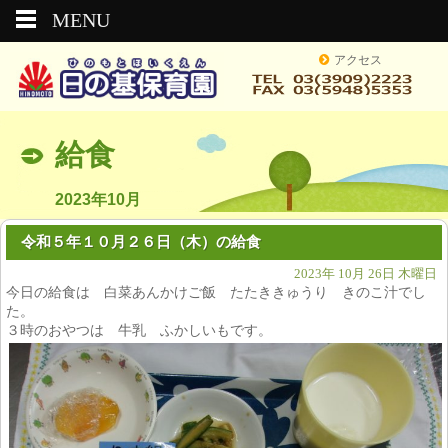
MENU
アクセス
給食
2023年10月
令和５年１０月２６日（木）の給食
2023年 10月 26日 木曜日
今日の給食は 白菜あんかけご飯 たたききゅうり きのこ汁でし
た。
３時のおやつは 牛乳 ふかしいもです。