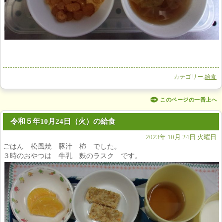
カテゴリー:
給食
このページの一番上へ
令和５年10月24日（火）の給食
2023年 10月 24日 火曜日
ごはん 松風焼 豚汁 柿 でした。
３時のおやつは 牛乳 麩のラスク です。