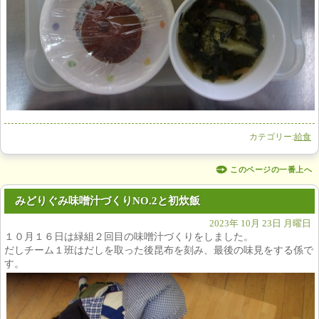
カテゴリー:
給食
このページの一番上へ
みどりぐみ味噌汁づくりNO.2と初炊飯
2023年 10月 23日 月曜日
１０月１６日は緑組２回目の味噌汁づくりをしました。
だしチーム１班はだしを取った後昆布を刻み、最後の味見をする係で
す。