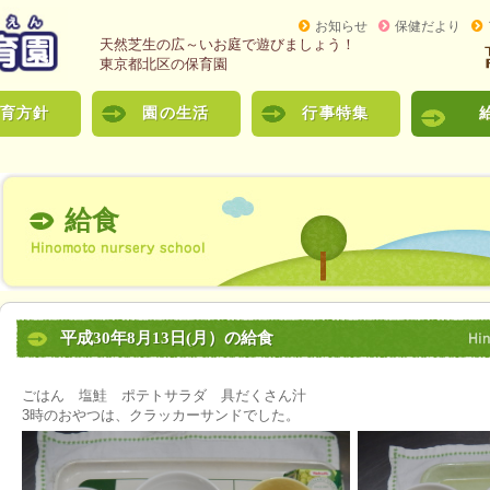
お知らせ
保健だより
天然芝生の広～いお庭で遊びましょう！
東京都北区の保育園
育方針
園の生活
行事特集
給食
平成30年8月13日(月）の給食
ごはん 塩鮭 ポテトサラダ 具だくさん汁
3時のおやつは、クラッカーサンドでした。