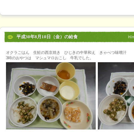
平成30年8月10日（金）の給食
オクラごはん 生鮭の西京焼き ひじきの中華和え きゃべつ味噌汁
3時のおやつは マシュマロおこし 牛乳でした。