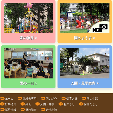
園の特長
園のようす
園の一日
入園・見学案内
ホーム
保護者専用
園の紹介
保育方針
園の生活
行事特集
給食
入園・見学
お知らせ
保健だより
採用情報
財務諸表
苦情相談