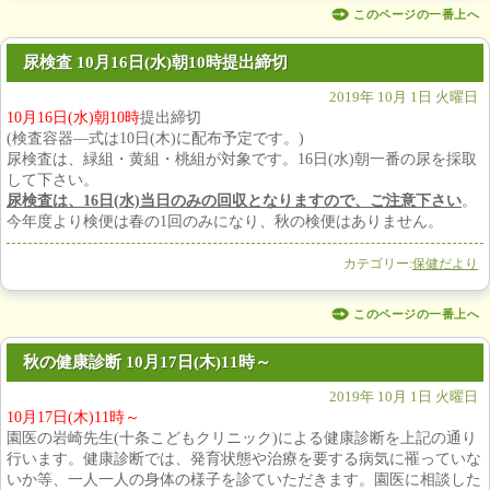
このページの一番上へ
尿検査 10月16日(水)朝10時提出締切
2019年 10月 1日 火曜日
10月16日(水)朝10時
提出締切
(検査容器―式は10日(木)に配布予定です。)
尿検査は、緑組・黄組・桃組が対象です。16日(水)朝一番の尿を採取
して下さい。
尿検査は、16
日(
水)
当日のみの回収となりますので、ご注意下さい
。
今年度より検便は春の1回のみになり、秋の検便はありません。
カテゴリー:
保健だより
このページの一番上へ
秋の健康診断 10月17日(木)11時～
2019年 10月 1日 火曜日
10月17日(木)11時～
園医の岩崎先生(十条こどもクリニック)による健康診断を上記の通り
行います。健康診断では、発育状態や治療を要する病気に罹っていな
いか等、一人一人の身体の様子を診ていただきます。園医に相談した