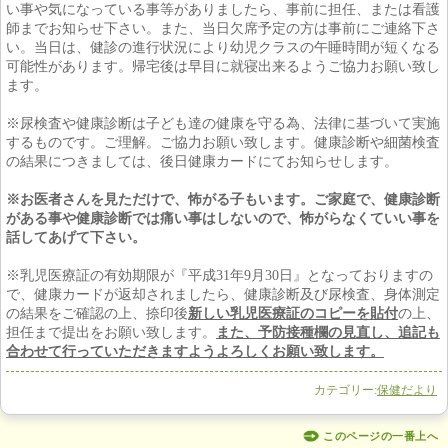
い事や気になっている事等がありましたら、事前に担任、または看護
師までお知らせ下さい。また、当日欠席予定の方は事前にご連絡下さ
い。当日は、健診の進行状況により幼児クラスの午睡時間が短くなる
可能性があります。帰宅後は早目に就寝出来るようご協力お願い致し
ます。
※尿検査や健康診断は子ども達の健康を守る為、法律に基づいて実施
するものです。ご理解。ご協力お願い致します。健康診断や細菌検査
の結果につきましては、後日健康カードにてお知らせします。
※お医者さんを見ただけで、怖がる子もいます。ご家庭で、健康診断
がある事や健康診断では痛い事はしないので、怖がらなくていい事を
話してあげて下さい。
※乳児医療証の有効期限が『平成31年9月30日』となっておりますの
で、健康カードが返却されましたら、健康診断及び尿検査、身体測定
の結果をご確認の上、捺印後
新しい乳児医療証のコピーを貼付
の上、
担任まで提出をお願い致します。
また、予防接種欄の見直し、追記も
合わせて行っていただきますようよろしくお願い致します。
カテゴリー:
保健だより
このページの一番上へ