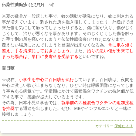
伝染性膿痂疹 (
とびひ)
5名
※夏の猛暑が一段落した事で、蚊の活動が活発になり、蚊に刺される
事が増えています。刺された所を掻き壊してしまったり、外遊びで出
来た傷を気にして触ってしまったりすると、傷に菌が入り、傷がじく
じくして、治りが悪くなる事があります。そのじくじくした傷を触っ
た手で別の所を掻いてしまうと伝染性膿痂疹(とびひ)になります。
覆えない場所にとんでしまうと登園が出来なくなる為、
常に爪を短く
整え、手を清潔にしておきましょう
。また、
治りの悪い傷が出来てし
まった場合は、早目に皮膚科を受診する
といいですね。
百日咳
☆現在、
小学生を中心に百日咳が流行
しています。百日咳は、夜間を
中心に激しい咳が止まらなくなり、ひどい時は呼吸困難になってしま
う事もある病気です。学童期にかけて四種混合ワクチンの抗体価が低
下する事で、感染が拡大しているようです。
その為、日本小児科学会では、
就学前の四種混合ワクチンの追加接種
を推奨
する通達を出しました。ぜひ、MRやインフルエンザと一緒に
接種しましょう。
カテゴリー:
保健だより