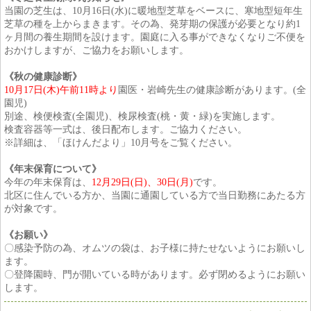
当園の芝生は、10月16日(水)に暖地型芝草をベースに、寒地型短年生
芝草の種を上からまきます。その為、発芽期の保護が必要となり約1
ヶ月間の養生期間を設けます。園庭に入る事ができなくなりご不便を
おかけしますが、ご協力をお願いします。
《秋の健康診断》
10月17日(木)午前11時より
園医・岩崎先生の健康診断があります。(全
園児)
別途、検便検査(全園児)、検尿検査(桃・黄・緑)を実施します。
検査容器等一式は、後日配布します。ご協力ください。
※詳細は、「ほけんだより」10月号をご覧ください。
《年末保育について》
今年の年末保育は、
12月29日(日)、30日(月)
です。
北区に住んでいる方か、当園に通園している方で当日勤務にあたる方
が対象です。
《お願い》
〇感染予防の為、オムツの袋は、お子様に持たせないようにお願いし
ます。
〇登降園時、門が開いている時があります。必ず閉めるようにお願い
します。