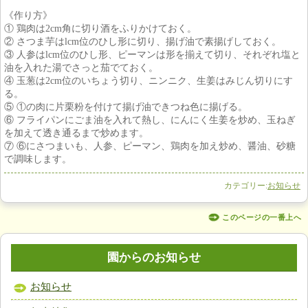
《作り方》
① 鶏肉は2cm角に切り酒をふりかけておく。
② さつま芋はlcm位のひし形に切り、揚げ油で素揚げしておく。
③ 人参はlcm位のひし形、ピーマンは形を揃えて切り、それぞれ塩と
油を入れた湯でさっと茄でておく。
④ 玉葱は2cm位のいちょう切り、ニンニク、生姜はみじん切りにす
る。
⑤ ①の肉に片栗粉を付けて揚げ油できつね色に揚げる。
⑥ フライパンにごま油を入れて熱し、にんにく生姜を炒め、玉ねぎ
を加えて透き通るまで炒めます。
⑦ ⑥にさつまいも、人参、ピーマン、鶏肉を加え炒め、醤油、砂糖
で調味します。
カテゴリー:
お知らせ
このページの一番上へ
園からのお知らせ
お知らせ