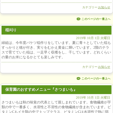
カテゴリー:
お知らせ
このページの一番上へ
稲刈り
2019年 10月 1日 火曜日
緑組は、今年度バケツ稲作りをしています。夏に青々としていた稲も
すっかりと穂が付き、実りをむかえ黄金に輝いています。2階のテラ
スで育てていた稲は、一足早く収穫をし、干しています。どれくらい
の量のお米になるかとても楽しみです。
カテゴリー:
お知らせ
このページの一番上へ
保育園のおすすめメニュー『さつまいも』
2019年 10月 1日 火曜日
さつまいもは秋の味覚の代表として親しまれています。食物繊維が芋
類の中で一番多く、水溶性と不溶性の食物繊維が含まれています。ビ
タミンCもイモ類の中でトップクラス、ビタミンCは水溶性で熱に弱