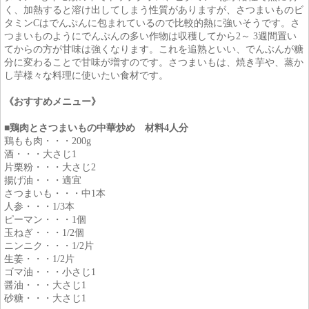
く、加熱すると溶け出してしまう性質がありますが、さつまいものビ
タミンCはでんぷんに包まれているので比較的熱に強いそうです。さ
つまいものようにでんぷんの多い作物は収穫してから2～ 3週間置い
てからの方が甘味は強くなります。これを追熟といい、でんぶんが糖
分に変わることで甘味が増すのです。さつまいもは、焼き芋や、蒸か
し芋様々な料理に使いたい食材です。
《おすすめメニュー》
■鶏肉とさつまいもの中華炒め 材料4
人分
鶏もも肉・・・200g
酒・・・大さじ1
片栗粉・・・大さじ2
揚げ油・・・適宜
さつまいも・・・中1本
人参・・・1/3本
ピーマン・・・1個
玉ねぎ・・・1/2個
ニンニク・・・1/2片
生姜・・・1/2片
ゴマ油・・・小さじ1
醤油・・・大さじ1
砂糖・・・大さじ1