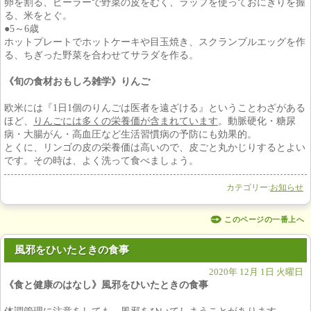
卵を割る、ピーラーで野菜の皮をむく、ラップを使っておにぎりを握
る、米をとぐ。
●5～6歳
ホットプレートでホットケーキや目玉焼き、スクランブルエッグを作
る、ちぎった野菜を合わせてサラダを作る。
《旬の食材おもしろ雑学》りんご
欧米には『1日1個のりんごは医者を遠ざける』ということわざがある
ほど、
りんごには多くの栄養価が含まれています
。動脈硬化・糖尿
病・大腸がん・高血圧など生活習慣病の予防にも効果的。
とくに、リンゴの皮の栄養価は高いので、皮ごと丸かじりするとよい
です。その時は、よく洗って食べましょう。
カテゴリー:
お知らせ
このページの一番上へ
風邪をひいたときの食事
2020年 12月 1日 火曜日
《食と健康のはなし》風邪をひいたときの食事