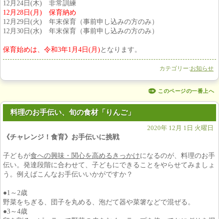
12月24日(木) 非常訓練
12月28日(月) 保育納め
12月29日(火) 年末保育（事前申し込みの方のみ）
12月30日(水) 年末保育（事前申し込みの方のみ）
保育始めは、令和3年1月4日(月)
となります。
カテゴリー:
お知らせ
このページの一番上へ
料理のお手伝い、旬の食材「りんご」
2020年 12月 1日 火曜日
《チャレンジ！食育》お手伝いに挑戦
子どもが
食への興味・関心を高めるきっかけ
になるのが、料理のお手
伝い。発達段階に合わせて、子どもにできることをやらせてみましょ
う。例えばこんなお手伝いいかがですか？
●1～2歳
野菜をちぎる、団子を丸める、泡だて器や菜箸などで混ぜる。
●3～4歳