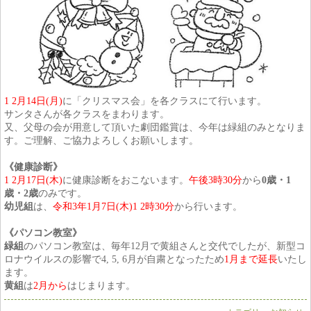
1 2月14日(月)
に「クリスマス会」を各クラスにて行います。
サンタさんが各クラスをまわります。
又、父母の会が用意して頂いた劇団鑑賞は、今年は緑組のみとなりま
す。ご理解、ご協力よろしくお願いします。
《健康診断》
1 2月17日(木)
に健康診断をおこないます。
午後3時30分
から
0
歳・1
歳・2
歳
のみです。
幼児組
は、
令和3年1月7日(木)1 2時30分
から行います。
《パソコン教室》
緑組
のパソコン教室は、毎年12月で黄組さんと交代でしたが、新型コ
ロナウイルスの影響で4, 5, 6月が自粛となったため
1月まで延長
いたし
ます。
黄組
は
2月から
はじまります。