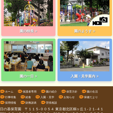
園の特長
園のようす
園の一日
入園・見学案内
ホーム
保護者専用
園の紹介
保育方針
園の生活
行事特集
給食
入園・見学
お知らせ
保健だより
採用情報
財務諸表
苦情相談
日の基保育園 〒１１５-００５４ 東京都北区桐ヶ丘１-２１-４１