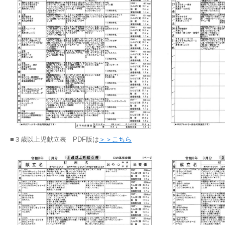
■３歳以上児献立表 PDF版は
＞＞こちら