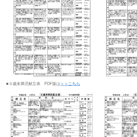
■３歳未満児献立表 PDF版は
＞＞こちら